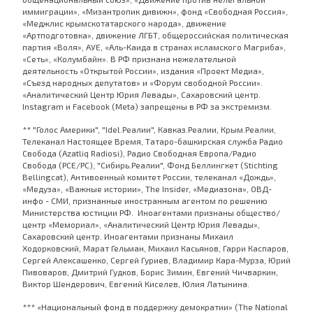
иммиграции», «Мизантропик дивижн», фонд «Свободная Россия»,
«Меджлис крымскотатарского народа», движение
«Артподготовка», движение ЛГБТ, общероссийская политическая
партия «Воля», АУЕ, «Аль-Каида в странах исламского Магриба»,
«Сеть», «Колумбайн». В РФ признана нежелательной
деятельность «Открытой России», издания «Проект Медиа»,
«Съезд народных депутатов» и «Форум свободной России».
«Аналитический Центр Юрия Левады», Сахаровский центр.
Instagram и Facebook (Metа) запрещены в РФ за экстремизм.
** "Голос Америки", "Idel.Реалии", Кавказ.Реалии, Крым.Реалии,
Телеканал Настоящее Время, Татаро-башкирская служба Радио
Свобода (Azatliq Radiosi), Радио Свободная Европа/Радио
Свобода (PCE/PC), "Сибирь.Реалии", Фонд Беллингкет (Stichting
Bellingcat), Антивоенный комитет России, телеканал «Дождь»,
«Медуза», «Важные истории», The Insider, «Медиазона», ОВД-
инфо - СМИ, признанные иностранным агентом по решению
Министерства юстиции РФ. Иноагентами признаны общество/
центр «Мемориал», «Аналитический Центр Юрия Левады»,
Сахаровский центр. Иноагентами признаны Михаил
Ходорковский, Марат Гельман, Михаил Касьянов, Гарри Каспаров,
Сергей Алексашенко, Сергей Гуриев, Владимир Кара-Мурза, Юрий
Пивоваров, Дмитрий Гудков, Борис Зимин, Евгений Чичваркин,
Виктор Шендерович, Евгений Киселев, Юлия Латынина.
*** «Национальный фонд в поддержку демократии» (The National