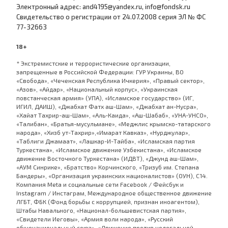
Электронный адрес: and4195@yandex.ru, info@fondsk.ru
Cвидетельство о регистрации от 24.07.2008 серия ЭЛ № ФС
77-32663
18+
* Экстремистские и террористические организации,
запрещенные в Российской Федерации: ГУР Украины, ВО
«Свобода», «Чеченская Республика Ичкерия», «Правый сектор»,
«Азов», «Айдар», «Национальный корпус», «Украинская
повстанческая армия» (УПА), «Исламское государство» (ИГ,
ИГИЛ, ДАИШ), «Джабхат Фатх аш-Шам», «Джабхат ан-Нусра»,
«Хайат Тахрир-аш-Шам», «Аль-Каида», «Аш-Шабаб», «УНА-УНСО»,
«Талибан», «Братья-мусульмане», «Меджлис крымско-татарского
народа», «Хизб ут-Тахрир»,«Имарат Кавказ», «Нурджулар»,
«Таблиги Джамаат», «Лашкар-И-Тайба», «Исламская партия
Туркестана», «Исламское движение Узбекистана», «Исламское
движение Восточного Туркестана» (ИДВТ), «Джунд аш-Шам»,
«АУМ Синрике», «Братство» Корчинского, «Тризуб им. Степана
Бандеры», «Организация украинских националистов» (ОУН), С14.
Компания Meta и социальные сети Facebook / Фейсбук и
Instagram / Инстаграм, Международное общественное движение
ЛГБТ, ФБК (Фонд борьбы с коррупцией, признан иноагентом),
Штабы Навального, «Национал-большевистская партия»,
«Свидетели Иеговы», «Армия воли народа», «Русский
общенациональный союз», «Движение против нелегальной