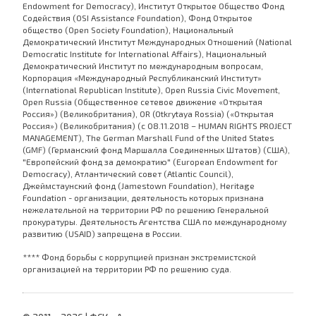
Endowment for Democracy), Институт Открытое Общество Фонд
Содействия (OSI Assistance Foundation), Фонд Открытое
общество (Open Society Foundation), Национальный
Демократический Институт Международных Отношений (National
Democratic Institute for International Affairs), Национальный
Демократический Институт по международным вопросам,
Корпорация «Международный Республиканский Институт»
(International Republican Institute), Open Russia Civic Movement,
Open Russia (Общественное сетевое движение «Открытая
Россия») (Великобритания), OR (Otkrytaya Rossia) («Открытая
Россия») (Великобритания) (с 08.11.2018 – HUMAN RIGHTS PROJECT
MANAGEMENT), The German Marshall Fund of the United States
(GMF) (Германский фонд Маршалла Соединенных Штатов) (США),
"Европейский фонд за демократию" (European Endowment for
Democracy), Атлантический совет (Atlantic Council),
Джеймстаунский фонд (Jamestown Foundation), Heritage
Foundation - организации, деятельность которых признана
нежелательной на территории РФ по решению Генеральной
прокуратуры. Деятельность Агентства США по международному
развитию (USAID) запрещена в России.
**** Фонд борьбы с коррупцией признан экстремистской
организацией на территории РФ по решению суда.