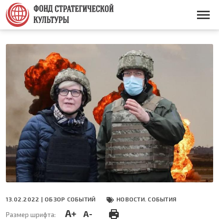
Перейти
к
Основная
основному
навигация
содержанию
13.02.2022 |
ОБЗОР СОБЫТИЙ
НОВОСТИ. СОБЫТИЯ
A+
A-
Размер шрифта: