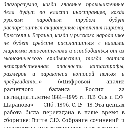
благоразумия, когда главные промышленные
дела будут во власти иностранцев, когда
русским народным трудом будут
распоряжаться акционерные правления Парижа,
Брюсселя и Берлина, когда у русского народа уже
не будет средств рас­платиться с нашими
мирными завоевателями и освободиться от их
экономического владычества, тогда явится
непосред­ственная опасность катастрофы,
размеров и характера которой нельзя и
предугадать...
» («Цифровой анализ
расчетного баланса России за
пятнадцатилетие 1881—1895 гг. П.В. Оля и С.Ф.
Шарапова». — СПб., 1896. С. 15—18. Эта ценная
работа была переиздана в наше время в
сборнике: Витте С.Ю. Собрание сочинений и
документальных материалов: в пяти томах. –