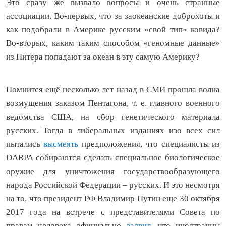
Это сразу же вызвало вопросы и очень странные
ассоциации. Во-первых, что за заокеанские доброхоты и
как подобрали в Америке русским «свой тип» ковида?
Во-вторых, каким таким способом «геномные данные»
из Питера попадают за океан в эту самую Америку?
Помнится ещё несколько лет назад в СМИ прошла волна
возмущения заказом Пентагона, т. е. главного военного
ведомства США, на сбор генетического материала
русских. Тогда в либеральных изданиях изо всех сил
пытались
высмеять
предположения, что специалисты из
DARPA собираются сделать специальное биологическое
оружие для уничтожения государствообразующего
народа Российской Федерации – русских. И это несмотря
на то, что президент РФ Владимир Путин еще 30 октября
2017 года на встрече с представителями Совета по
правам человека официально
заявил
, что иностранцы