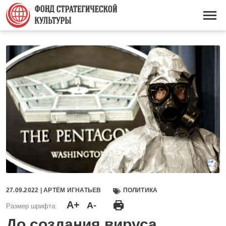
Перейти
к
Основная
основному
навигация
содержанию
27.09.2022 |
АРТЁМ ИГНАТЬЕВ
ПОЛИТИКА
A+
A-
Размер шрифта:
До создания вируса