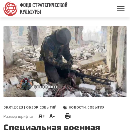
Перейти
к
Основная
основному
навигация
содержанию
09.01.2023 |
ОБЗОР СОБЫТИЙ
НОВОСТИ. СОБЫТИЯ
A+
A-
Размер шрифта:
Специальная военная