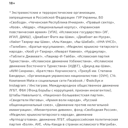
18+
* Экстремистские и террористические организации,
запрещенные в Российской Федерации: ГУР Украины, ВО
«Свобода», «Чеченская Республика Ичкерия», «Правый сектор»,
«Азов», «Айдар», «Национальный корпус», «Украинская
повстанческая армия» (УПА), «Исламское государство» (ИГ,
ИГИЛ, ДАИШ), «Джабхат Фатх аш-Шам», «Джабхат ан-Нусра»,
«Хайат Тахрир-аш-Шам», «Аль-Каида», «Аш-Шабаб», «УНА-УНСО»,
«Талибан», «Братья-мусульмане», «Меджлис крымско-татарского
народа», «Хизб ут-Тахрир»,«Имарат Кавказ», «Нурджулар»,
«Таблиги Джамаат», «Лашкар-И-Тайба», «Исламская партия
Туркестана», «Исламское движение Узбекистана», «Исламское
движение Восточного Туркестана» (ИДВТ), «Джунд аш-Шам»,
«АУМ Синрике», «Братство» Корчинского, «Тризуб им. Степана
Бандеры», «Организация украинских националистов» (ОУН), С14.
Компания Meta и социальные сети Facebook / Фейсбук и
Instagram / Инстаграм, Международное общественное движение
ЛГБТ, ФБК (Фонд борьбы с коррупцией, признан иноагентом),
Штабы Навального, «Национал-большевистская партия»,
«Свидетели Иеговы», «Армия воли народа», «Русский
общенациональный союз», «Движение против нелегальной
иммиграции», «Мизантропик дивижн», фонд «Свободная Россия»,
«Меджлис крымскотатарского народа», движение
«Артподготовка», движение ЛГБТ, общероссийская политическая
партия «Воля», АУЕ, «Аль-Каида в странах исламского Магриба»,