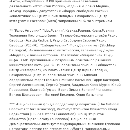
«Сеть», «Колумбайн». В РФ признана нежелательной
деятельность «Открытой России», издания «Проект Медиа»,
«Съезд народных депутатов» и «Форум свободной России».
«Аналитический Центр Юрия Левады», Сахаровский центр.
Instagram и Facebook (Metа) запрещены в РФ за экстремизм.
** "Голос Америки", "Idel.Реалии", Кавказ.Реалии, Крым.Реалии,
Телеканал Настоящее Время, Татаро-башкирская служба Радио
Свобода (Azatliq Radiosi), Радио Свободная Европа/Радио
Свобода (PCE/PC), "Сибирь.Реалии", Фонд Беллингкет (Stichting
Bellingcat), Антивоенный комитет России, телеканал «Дождь»,
«Медуза», «Важные истории», The Insider, «Медиазона», ОВД-
инфо - СМИ, признанные иностранным агентом по решению
Министерства юстиции РФ. Иноагентами признаны общество/
центр «Мемориал», «Аналитический Центр Юрия Левады»,
Сахаровский центр. Иноагентами признаны Михаил
Ходорковский, Марат Гельман, Михаил Касьянов, Гарри Каспаров,
Сергей Алексашенко, Сергей Гуриев, Владимир Кара-Мурза, Юрий
Пивоваров, Дмитрий Гудков, Борис Зимин, Евгений Чичваркин,
Виктор Шендерович, Евгений Киселев, Юлия Латынина.
*** «Национальный фонд в поддержку демократии» (The National
Endowment for Democracy), Институт Открытое Общество Фонд
Содействия (OSI Assistance Foundation), Фонд Открытое
общество (Open Society Foundation), Национальный
Демократический Институт Международных Отношений (National
Democratic Institute for International Affairs), Национальный