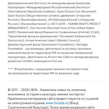
Демократический Институт по международным вопросам,
Корпорация «Международный Республиканский Институт»
(International Republican Institute), Open Russia Civic Movement,
Open Russia (Общественное сетевое движение «Открытая
Россия») (Великобритания), OR (Otkrytaya Rossia) («Открытая
Россия») (Великобритания) (с 08.11.2018 – HUMAN RIGHTS PROJECT
MANAGEMENT), The German Marshall Fund of the United States
(GMF) (Германский фонд Маршалла Соединенных Штатов) (США),
"Европейский фонд за демократию" (European Endowment for
Democracy), Атлантический совет (Atlantic Council),
Джеймстаунский фонд (Jamestown Foundation), Heritage
Foundation - организации, деятельность которых признана
нежелательной на территории РФ по решению Генеральной
прокуратуры. Деятельность Агентства США по международному
развитию (USAID) запрещена в России.
**** Фонд борьбы с коррупцией признан экстремистской
организацией на территории РФ по решению суда.
© 2011 – 2026 | ФСК - Аналитика: новости, политика,
экономика, история и культура, мнение эксперта |
Перепечатка материалов сайта приветствуется со ссылкой
на электронное издание
www.fondsk.ru
(Фонд
Стратегической Культуры). Точка зрения редакции сайта