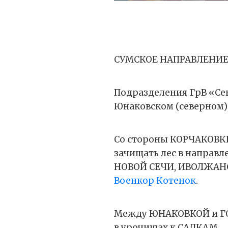
СУМСКОЕ НАПРАВЛЕНИ
Подразделения ГрВ «Се
Юнаковском (северном) 
Со стороны КОРЧАКОВК
зачищать лес в направл
НОВОЙ СЕЧИ, ИВОЛЖАНС
Военкор Котенок
.
Между ЮНАКОВКОЙ и ГО
в урочищах к САДКАМ.