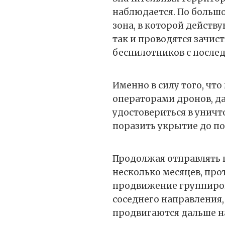
наблюдается. По большо
зона, в которой действ
так и проводятся зачист
беспилотников с после
Именно в силу того, ч
операторами дронов, да
удостовериться в уничт
поразить укрытие до п
Продолжая отправлять 
несколько месяцев, про
продвижение группиров
соседнего направления
продвигаются дальше на