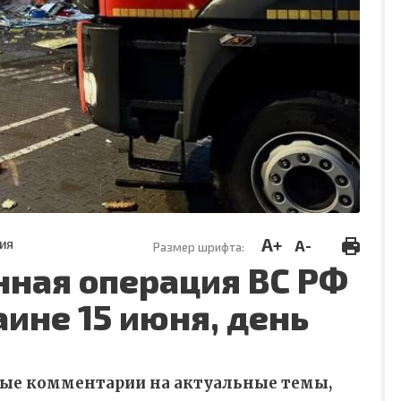
A+
A-
ИЯ
Размер шрифта:
нная операция ВС РФ
аине 15 июня, день
ные комментарии на актуальные темы,