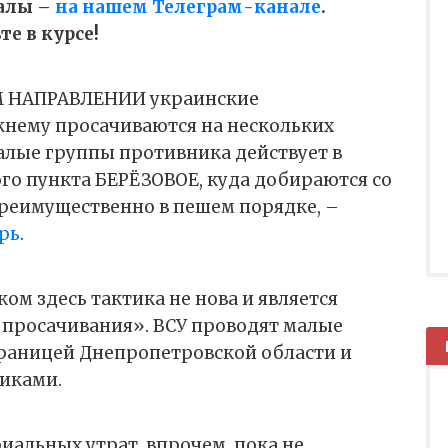
алы –
на нашем Телеграм-канале
.
е в курсе!
 НАПРАВЛЕНИИ украинские
нему просачиваются на нескольких
 малые группы противника действует в
го пункта БЕРЁЗОВОЕ, куда добираются со
еимущественно в пешем порядке, –
рь
.
м здесь тактика не нова и является
просачивания». ВСУ проводят малые
границей Днепропетровской области и
иками.
альных утрат, впрочем, пока не