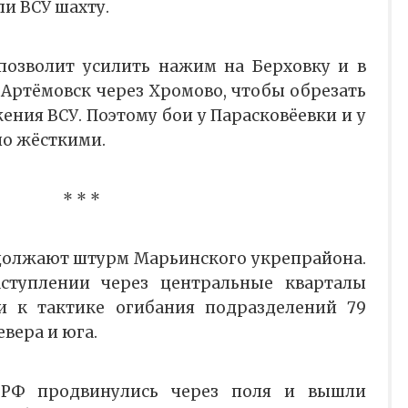
ли ВСУ шахту.
позволит усилить нажим на Берховку и в
 Артёмовск через Хромово, чтобы обрезать
ния ВСУ. Поэтому бои у Парасковёевки и у
но жёсткими.
* * *
должают штурм Марьинского укрепрайона.
ступлении через центральные кварталы
 к тактике огибания подразделений 79
вера и юга.
 РФ продвинулись через поля и вышли