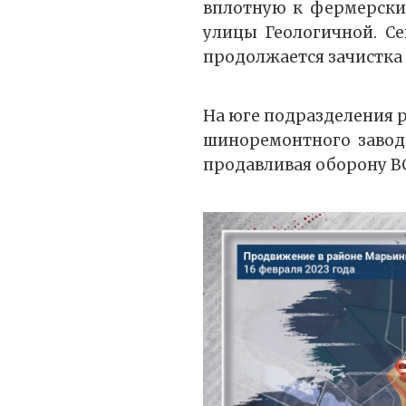
вплотную к фермерским
улицы Геологичной. С
продолжается зачистка 
На юге подразделения р
шиноремонтного завода
продавливая оборону В