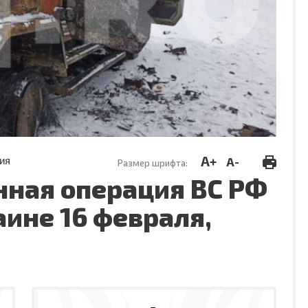
A+
A-
ИЯ
Размер шрифта:
нная операция ВС РФ
аине 16 февраля,