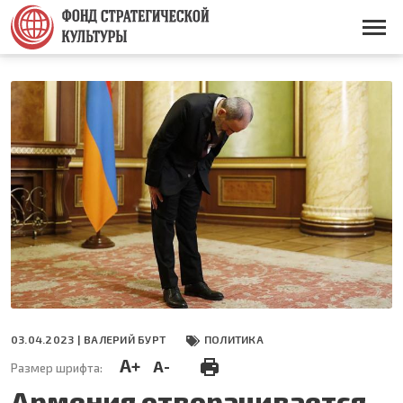
Перейти
к
Основная
основному
навигация
содержанию
03.04.2023 |
ВАЛЕРИЙ БУРТ
ПОЛИТИКА
A+
A-
Размер шрифта:
Армения отворачивается