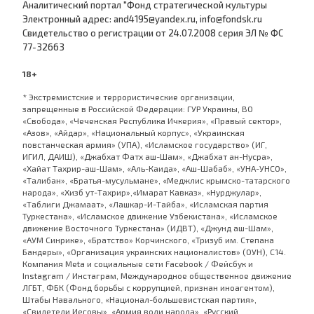
Аналитический портал "Фонд стратегической культуры
Электронный адрес: and4195@yandex.ru, info@fondsk.ru
Cвидетельство о регистрации от 24.07.2008 серия ЭЛ № ФС
77-32663
18+
* Экстремистские и террористические организации,
запрещенные в Российской Федерации: ГУР Украины, ВО
«Свобода», «Чеченская Республика Ичкерия», «Правый сектор»,
«Азов», «Айдар», «Национальный корпус», «Украинская
повстанческая армия» (УПА), «Исламское государство» (ИГ,
ИГИЛ, ДАИШ), «Джабхат Фатх аш-Шам», «Джабхат ан-Нусра»,
«Хайат Тахрир-аш-Шам», «Аль-Каида», «Аш-Шабаб», «УНА-УНСО»,
«Талибан», «Братья-мусульмане», «Меджлис крымско-татарского
народа», «Хизб ут-Тахрир»,«Имарат Кавказ», «Нурджулар»,
«Таблиги Джамаат», «Лашкар-И-Тайба», «Исламская партия
Туркестана», «Исламское движение Узбекистана», «Исламское
движение Восточного Туркестана» (ИДВТ), «Джунд аш-Шам»,
«АУМ Синрике», «Братство» Корчинского, «Тризуб им. Степана
Бандеры», «Организация украинских националистов» (ОУН), С14.
Компания Meta и социальные сети Facebook / Фейсбук и
Instagram / Инстаграм, Международное общественное движение
ЛГБТ, ФБК (Фонд борьбы с коррупцией, признан иноагентом),
Штабы Навального, «Национал-большевистская партия»,
«Свидетели Иеговы», «Армия воли народа», «Русский