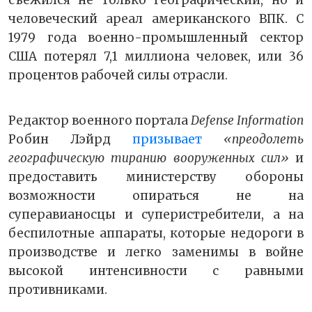
съежился не только географический, но и
человеческий ареал американского ВПК. С
1979 года военно-промышленный сектор
США потерял 7,1 миллиона человек, или 36
процентов рабочей силы отрасли.
Редактор военного портала
Defense
Information
Робин Лэйрд
призывает
«преодолеть
географическую тиранию вооруженных сил»
и
предоставить министерству обороны
возможности опираться не на
суперавианосцы и суперистребители, а на
беспилотные аппараты, которые недороги в
производстве и легко заменимы в войне
высокой интенсивности с равными
противниками.