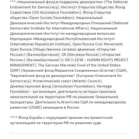
*** «Национальный фонд в поддержку демократии» (The National
Endowment for Democracy), Институт Открытое Общество Фонд
Содействия (OSI Assistance Foundation), Фонд Открытое
общество (Open Society Foundation), Национальный
Демократический Институт Международных Отношений (National
Democratic Institute for International Affairs), Национальный
Демократический Институт по международным вопросам,
Корпорация «Международный Республиканский Институт»
(International Republican Institute), Open Russia Civic Movement,
Open Russia (Общественное сетевое движение «Открытая
Россия») (Великобритания), OR (Otkrytaya Rossia) («Открытая
Россия») (Великобритания) (с 08.11.2018 – HUMAN RIGHTS PROJECT
MANAGEMENT), The German Marshall Fund of the United States
(GMF) (Германский фонд Маршалла Соединенных Штатов) (США),
"Европейский фонд за демократию" (European Endowment for
Democracy), Атлантический совет (Atlantic Council),
Джеймстаунский фонд (Jamestown Foundation), Heritage
Foundation - организации, деятельность которых признана
нежелательной на территории РФ по решению Генеральной
прокуратуры. Деятельность Агентства США по международному
развитию (USAID) запрещена в России.
**** Фонд борьбы с коррупцией признан экстремистской
организацией на территории РФ по решению суда.