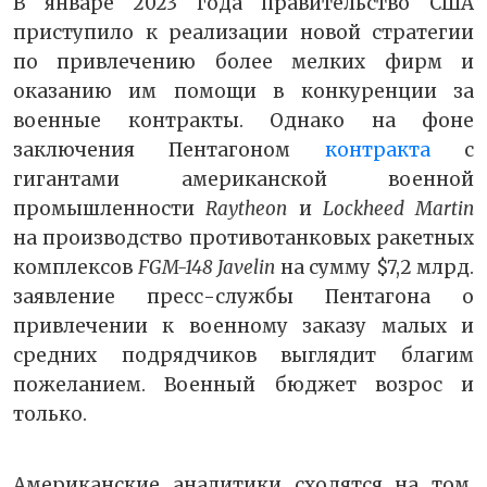
В январе 2023 года правительство США
приступило к реализации новой стратегии
по привлечению более мелких фирм и
оказанию им помощи в конкуренции за
военные контракты. Однако на фоне
заключения Пентагоном
контракта
с
гигантами американской военной
промышленности
Raytheon
и
Lockheed Martin
на производство противотанковых ракетных
комплексов
FGM-148 Javelin
на сумму $7,2 млрд.
заявление пресс-службы Пентагона о
привлечении к военному заказу малых и
средних подрядчиков выглядит благим
пожеланием. Военный бюджет возрос и
только.
Американские аналитики сходятся на том,