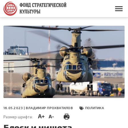
Перейти
к
Основная
основному
навигация
содержанию
16.05.2023 |
ВЛАДИМИР ПРОХВАТИЛОВ
ПОЛИТИКА
A+
A-
Размер шрифта:
Блеск и нищета