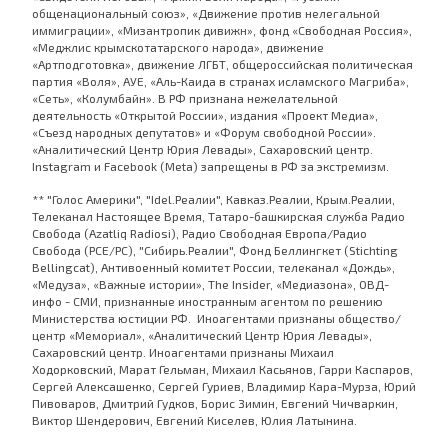
общенациональный союз», «Движение против нелегальной
иммиграции», «Мизантропик дивижн», фонд «Свободная Россия»,
«Меджлис крымскотатарского народа», движение
«Артподготовка», движение ЛГБТ, общероссийская политическая
партия «Воля», АУЕ, «Аль-Каида в странах исламского Магриба»,
«Сеть», «Колумбайн». В РФ признана нежелательной
деятельность «Открытой России», издания «Проект Медиа»,
«Съезд народных депутатов» и «Форум свободной России».
«Аналитический Центр Юрия Левады», Сахаровский центр.
Instagram и Facebook (Metа) запрещены в РФ за экстремизм.
** "Голос Америки", "Idel.Реалии", Кавказ.Реалии, Крым.Реалии,
Телеканал Настоящее Время, Татаро-башкирская служба Радио
Свобода (Azatliq Radiosi), Радио Свободная Европа/Радио
Свобода (PCE/PC), "Сибирь.Реалии", Фонд Беллингкет (Stichting
Bellingcat), Антивоенный комитет России, телеканал «Дождь»,
«Медуза», «Важные истории», The Insider, «Медиазона», ОВД-
инфо - СМИ, признанные иностранным агентом по решению
Министерства юстиции РФ. Иноагентами признаны общество/
центр «Мемориал», «Аналитический Центр Юрия Левады»,
Сахаровский центр. Иноагентами признаны Михаил
Ходорковский, Марат Гельман, Михаил Касьянов, Гарри Каспаров,
Сергей Алексашенко, Сергей Гуриев, Владимир Кара-Мурза, Юрий
Пивоваров, Дмитрий Гудков, Борис Зимин, Евгений Чичваркин,
Виктор Шендерович, Евгений Киселев, Юлия Латынина.