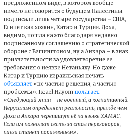
предложенном виде, в котором вообще
ничего не говорится о будущем Палестины,
подписали лишь четыре государства – США,
Египет как хозяин, Катар и Турция. Доха,
видимо, пошла на это благодаря недавно
подписанному соглашению о стратегической
обороне с Вашингтоном, ну а Анкара – в знак
признательности за удовлетворение ее
требования о неявке Нетаньяху. Но даже
Катар и Турцию израильская печать
объявляет
«не частью решения, а частью
проблемы». Israel Hayom
полагает
:
«Следующий этап – не военный, а когнитивный.
Иерусалим определяет реальность, прежде чем
Доха и Анкара перепишут её на языке ХАМАС.
Если им позволят сесть за стол переговоров,
пауза станет поражением».