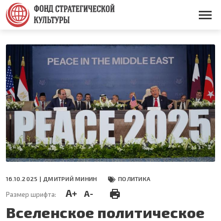
Перейти
к
Основная
основному
навигация
содержанию
16.10.2025 |
ДМИТРИЙ МИНИН
ПОЛИТИКА
A+
A-
Размер шрифта:
Вселенское политическое