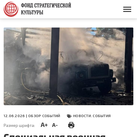
Перейти
к
Основная
основному
навигация
содержанию
12.06.2026 |
ОБЗОР СОБЫТИЙ
НОВОСТИ. СОБЫТИЯ
A+
A-
Размер шрифта:
Специальная военная