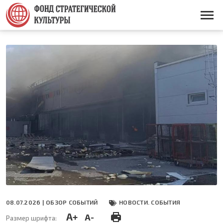
Перейти
к
Основная
основному
навигация
содержанию
08.07.2026 |
ОБЗОР СОБЫТИЙ
НОВОСТИ. СОБЫТИЯ
A+
A-
Размер шрифта: