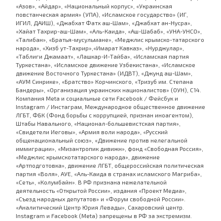
«Азов», «Айдар», «Национальный корпус», «Украинская
повстанческая армия» (УПА), «Исламское государство» (ИГ,
ИГИЛ, ДАИШ), «Джабхат Фатх аш-Шам», «Джабхат ан-Нусра»,
«Хайат Тахрир-аш-Шам», «Аль-Каида», «Аш-Шабаб», «УНА-УНСО»,
«Талибан», «Братья-мусульмане», «Меджлис крымско-татарского
народа», «Хизб ут-Тахрир»,«Имарат Кавказ», «Нурджулар»,
«Таблиги Джамаат», «Лашкар-И-Тайба», «Исламская партия
Туркестана», «Исламское движение Узбекистана», «Исламское
движение Восточного Туркестана» (ИДВТ), «Джунд аш-Шам»,
«АУМ Синрике», «Братство» Корчинского, «Тризуб им. Степана
Бандеры», «Организация украинских националистов» (ОУН), С14.
Компания Meta и социальные сети Facebook / Фейсбук и
Instagram / Инстаграм, Международное общественное движение
ЛГБТ, ФБК (Фонд борьбы с коррупцией, признан иноагентом),
Штабы Навального, «Национал-большевистская партия»,
«Свидетели Иеговы», «Армия воли народа», «Русский
общенациональный союз», «Движение против нелегальной
иммиграции», «Мизантропик дивижн», фонд «Свободная Россия»,
«Меджлис крымскотатарского народа», движение
«Артподготовка», движение ЛГБТ, общероссийская политическая
партия «Воля», АУЕ, «Аль-Каида в странах исламского Магриба»,
«Сеть», «Колумбайн». В РФ признана нежелательной
деятельность «Открытой России», издания «Проект Медиа»,
«Съезд народных депутатов» и «Форум свободной России».
«Аналитический Центр Юрия Левады», Сахаровский центр.
Instagram и Facebook (Metа) запрещены в РФ за экстремизм.