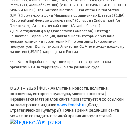
Россия») (Великобритания) (с 08.11.2018 – HUMAN RIGHTS PROJECT
MANAGEMENT), The German Marshall Fund of the United States
(GMF) (Германский фонд Маршалла Соединенных Штатов) (США),
"Европейский фонд за демократию" (European Endowment for
Democracy), Атлантический совет (Atlantic Council),
Джеймстаунский фонд (Jamestown Foundation), Heritage
Foundation - организации, деятельность которых признана
нежелательной на территории РФ по решению Генеральной
прокуратуры. Деятельность Агентства США по международному
развитию (USAID) запрещена в России.
**** Фонд борьбы с коррупцией признан экстремистской
организацией на территории РФ по решению суда.
© 2011 – 2026 | ФСК - Аналитика: новости, политика,
экономика, история и культура, мнение эксперта |
Перепечатка материалов сайта приветствуется со ссылкой
на электронное издание
www.fondsk.ru
(Фонд
Стратегической Культуры). Точка зрения редакции сайта
может не совпадать с точкой зрения авторов статей.