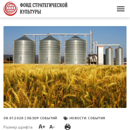
Перейти
к
Основная
основному
навигация
содержанию
08.07.2026 |
ОБЗОР СОБЫТИЙ
НОВОСТИ. СОБЫТИЯ
A+
A-
Размер шрифта: