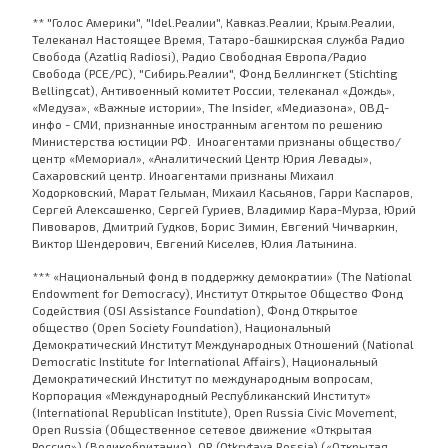
** "Голос Америки", "Idel.Реалии", Кавказ.Реалии, Крым.Реалии,
Телеканал Настоящее Время, Татаро-башкирская служба Радио
Свобода (Azatliq Radiosi), Радио Свободная Европа/Радио
Свобода (PCE/PC), "Сибирь.Реалии", Фонд Беллингкет (Stichting
Bellingcat), Антивоенный комитет России, телеканал «Дождь»,
«Медуза», «Важные истории», The Insider, «Медиазона», ОВД-
инфо - СМИ, признанные иностранным агентом по решению
Министерства юстиции РФ. Иноагентами признаны общество/
центр «Мемориал», «Аналитический Центр Юрия Левады»,
Сахаровский центр. Иноагентами признаны Михаил
Ходорковский, Марат Гельман, Михаил Касьянов, Гарри Каспаров,
Сергей Алексашенко, Сергей Гуриев, Владимир Кара-Мурза, Юрий
Пивоваров, Дмитрий Гудков, Борис Зимин, Евгений Чичваркин,
Виктор Шендерович, Евгений Киселев, Юлия Латынина.
*** «Национальный фонд в поддержку демократии» (The National
Endowment for Democracy), Институт Открытое Общество Фонд
Содействия (OSI Assistance Foundation), Фонд Открытое
общество (Open Society Foundation), Национальный
Демократический Институт Международных Отношений (National
Democratic Institute for International Affairs), Национальный
Демократический Институт по международным вопросам,
Корпорация «Международный Республиканский Институт»
(International Republican Institute), Open Russia Civic Movement,
Open Russia (Общественное сетевое движение «Открытая
Россия») (Великобритания), OR (Otkrytaya Rossia) («Открытая