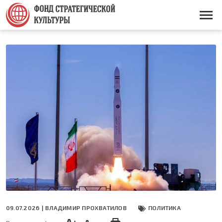
Перейти
к
Основная
основному
навигация
содержанию
09.07.2026 |
ВЛАДИМИР ПРОХВАТИЛОВ
ПОЛИТИКА
A+