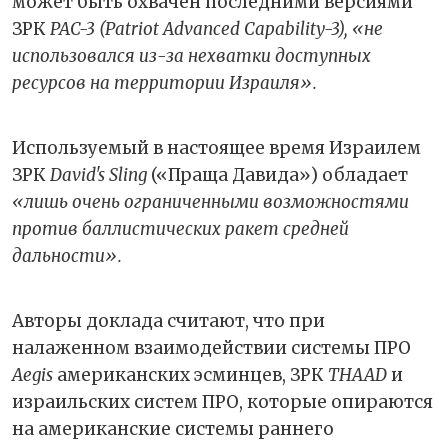
может быть охвачен последними версиями
ЗРК
PAC-3 (Patriot Advanced Capability-3), «не
использовался из-за нехватки доступных
ресурсов на территории Израиля».
Используемый в настоящее время Израилем
ЗРК
David's Sling
(«Праща Давида») обладает
«лишь очень ограниченными возможностями
против баллистических ракет средней
дальности».
Авторы доклада считают, что при
налаженном взаимодействии системы ПРО
Aegis
американских эсминцев, ЗРК
THAAD
и
израильских систем ПРО, которые опираются
на американские системы раннего