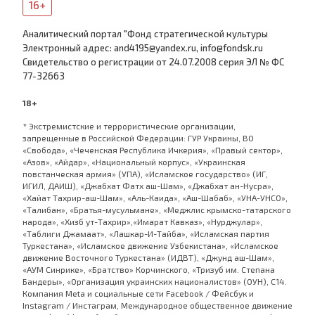
16+
Аналитический портал "Фонд стратегической культуры
Электронный адрес: and4195@yandex.ru, info@fondsk.ru
Cвидетельство о регистрации от 24.07.2008 серия ЭЛ № ФС
77-32663
18+
* Экстремистские и террористические организации,
запрещенные в Российской Федерации: ГУР Украины, ВО
«Свобода», «Чеченская Республика Ичкерия», «Правый сектор»,
«Азов», «Айдар», «Национальный корпус», «Украинская
повстанческая армия» (УПА), «Исламское государство» (ИГ,
ИГИЛ, ДАИШ), «Джабхат Фатх аш-Шам», «Джабхат ан-Нусра»,
«Хайат Тахрир-аш-Шам», «Аль-Каида», «Аш-Шабаб», «УНА-УНСО»,
«Талибан», «Братья-мусульмане», «Меджлис крымско-татарского
народа», «Хизб ут-Тахрир»,«Имарат Кавказ», «Нурджулар»,
«Таблиги Джамаат», «Лашкар-И-Тайба», «Исламская партия
Туркестана», «Исламское движение Узбекистана», «Исламское
движение Восточного Туркестана» (ИДВТ), «Джунд аш-Шам»,
«АУМ Синрике», «Братство» Корчинского, «Тризуб им. Степана
Бандеры», «Организация украинских националистов» (ОУН), С14.
Компания Meta и социальные сети Facebook / Фейсбук и
Instagram / Инстаграм, Международное общественное движение