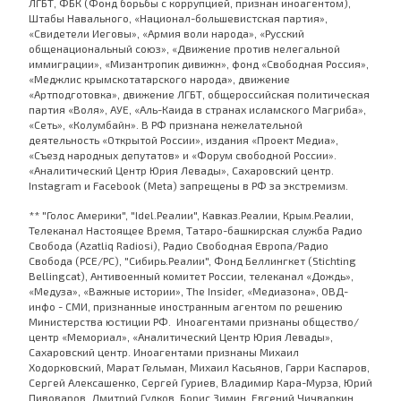
ЛГБТ, ФБК (Фонд борьбы с коррупцией, признан иноагентом),
Штабы Навального, «Национал-большевистская партия»,
«Свидетели Иеговы», «Армия воли народа», «Русский
общенациональный союз», «Движение против нелегальной
иммиграции», «Мизантропик дивижн», фонд «Свободная Россия»,
«Меджлис крымскотатарского народа», движение
«Артподготовка», движение ЛГБТ, общероссийская политическая
партия «Воля», АУЕ, «Аль-Каида в странах исламского Магриба»,
«Сеть», «Колумбайн». В РФ признана нежелательной
деятельность «Открытой России», издания «Проект Медиа»,
«Съезд народных депутатов» и «Форум свободной России».
«Аналитический Центр Юрия Левады», Сахаровский центр.
Instagram и Facebook (Metа) запрещены в РФ за экстремизм.
** "Голос Америки", "Idel.Реалии", Кавказ.Реалии, Крым.Реалии,
Телеканал Настоящее Время, Татаро-башкирская служба Радио
Свобода (Azatliq Radiosi), Радио Свободная Европа/Радио
Свобода (PCE/PC), "Сибирь.Реалии", Фонд Беллингкет (Stichting
Bellingcat), Антивоенный комитет России, телеканал «Дождь»,
«Медуза», «Важные истории», The Insider, «Медиазона», ОВД-
инфо - СМИ, признанные иностранным агентом по решению
Министерства юстиции РФ. Иноагентами признаны общество/
центр «Мемориал», «Аналитический Центр Юрия Левады»,
Сахаровский центр. Иноагентами признаны Михаил
Ходорковский, Марат Гельман, Михаил Касьянов, Гарри Каспаров,
Сергей Алексашенко, Сергей Гуриев, Владимир Кара-Мурза, Юрий
Пивоваров, Дмитрий Гудков, Борис Зимин, Евгений Чичваркин,