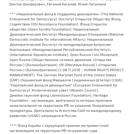
Виктор Шендерович, Евгений Киселев, Юлия Латынина.
*** «Национальный фонд в поддержку демократии» (The National
Endowment for Democracy), Институт Открытое Общество Фонд
Содействия (OSI Assistance Foundation), Фонд Открытое
общество (Open Society Foundation), Национальный
Демократический Институт Международных Отношений (National
Democratic Institute for International Affairs), Национальный
Демократический Институт по международным вопросам,
Корпорация «Международный Республиканский Институт»
(International Republican Institute), Open Russia Civic Movement,
Open Russia (Общественное сетевое движение «Открытая
Россия») (Великобритания), OR (Otkrytaya Rossia) («Открытая
Россия») (Великобритания) (с 08.11.2018 – HUMAN RIGHTS PROJECT
MANAGEMENT), The German Marshall Fund of the United States
(GMF) (Германский фонд Маршалла Соединенных Штатов) (США),
"Европейский фонд за демократию" (European Endowment for
Democracy), Атлантический совет (Atlantic Council),
Джеймстаунский фонд (Jamestown Foundation), Heritage
Foundation - организации, деятельность которых признана
нежелательной на территории РФ по решению Генеральной
прокуратуры. Деятельность Агентства США по международному
развитию (USAID) запрещена в России.
**** Фонд борьбы с коррупцией признан экстремистской
организацией на территории РФ по решению суда.