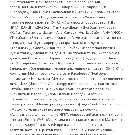
* Экстремистские и террористические организации,
запрещенные в Российской Федерации: ГУР Украины, ВО
«Свобода», «Чеченская Республика Ичкерия», «Правый сектор»,
«Азов», «Айдар», «Национальный корпус», «Украинская
повстанческая армия» (УПА), «Исламское государство» (ИГ,
ИГИЛ, ДАИШ), «Джабхат Фатх аш-Шам», «Джабхат ан-Нусра»,
«Хайат Тахрир-аш-Шам», «Аль-Каида», «Аш-Шабаб», «УНА-УНСО»,
«Талибан», «Братья-мусульмане», «Меджлис крымско-татарского
народа», «Хизб ут-Тахрир»,«Имарат Кавказ», «Нурджулар»,
«Таблиги Джамаат», «Лашкар-И-Тайба», «Исламская партия
Туркестана», «Исламское движение Узбекистана», «Исламское
движение Восточного Туркестана» (ИДВТ), «Джунд аш-Шам»,
«АУМ Синрике», «Братство» Корчинского, «Тризуб им. Степана
Бандеры», «Организация украинских националистов» (ОУН), С14.
Компания Meta и социальные сети Facebook / Фейсбук и
Instagram / Инстаграм, Международное общественное движение
ЛГБТ, ФБК (Фонд борьбы с коррупцией, признан иноагентом),
Штабы Навального, «Национал-большевистская партия»,
«Свидетели Иеговы», «Армия воли народа», «Русский
общенациональный союз», «Движение против нелегальной
иммиграции», «Мизантропик дивижн», фонд «Свободная Россия»,
«Меджлис крымскотатарского народа», движение
«Артподготовка», движение ЛГБТ, общероссийская политическая
партия «Воля», АУЕ, «Аль-Каида в странах исламского Магриба»,
«Сеть», «Колумбайн». В РФ признана нежелательной
деятельность «Открытой России», издания «Проект Медиа»,
«Съезд народных депутатов» и «Форум свободной России».