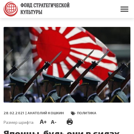
Перейти
к
Основная
основному
навигация
содержанию
28.02.2021 |
АНАТОЛИЙ КОШКИН
ПОЛИТИКА
A+
A-
Размер шрифта:
Японцы, будь они в силах,