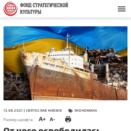
Перейти
к
Основная
основному
навигация
содержанию
13.08.2021 |
СВЯТОСЛАВ КНЯЗЕВ
ЭКОНОМИКА
A+
A-
Размер шрифта:
От чего освободилась