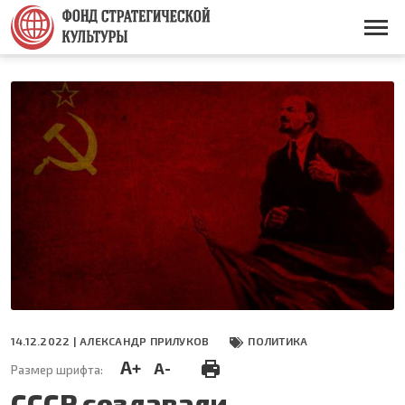
Перейти
к
Основная
основному
навигация
содержанию
14.12.2022 |
АЛЕКСАНДР ПРИЛУКОВ
ПОЛИТИКА
A+
A-
Размер шрифта:
СССР создавали,