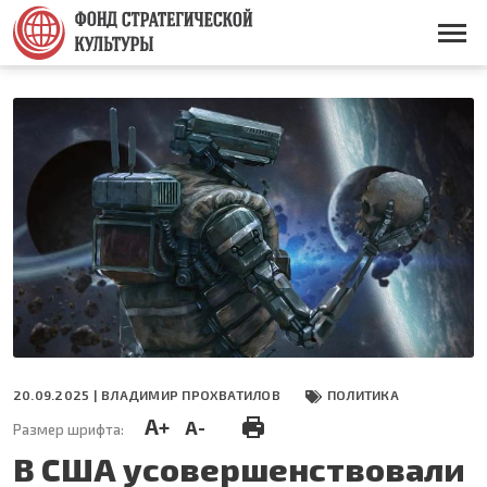
Перейти
к
Основная
основному
навигация
содержанию
20.09.2025 |
ВЛАДИМИР ПРОХВАТИЛОВ
ПОЛИТИКА
A+
A-
Размер шрифта:
В США усовершенствовали