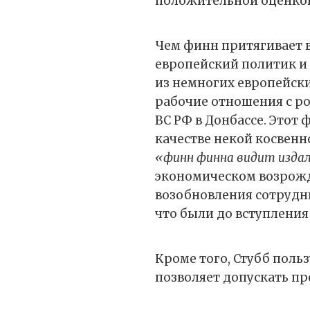
положительной оценко
Чем финн притягивает 
европейский политик и
из немногих европейски
рабочие отношения с р
ВС РФ в Донбассе. Этот 
качестве некой косвенн
«финн финна видит изда
экономическом возрожд
возобновления сотруднич
что были до вступления
Кроме того, Стубб поль
позволяет допускать п