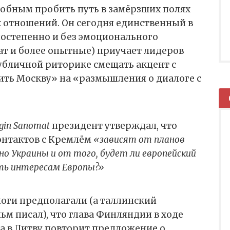
собным пробить путь в замёрзших полях
 отношений. Он сегодня единственный в
постепенно и без эмоционального
ат и более опытные) приучает лидеров
убличной риторике смещать акцент с
ть Москву» на «размышления о диалоге с
ngin Sanomat
президент утверждал, что
онтактов с Кремлём
«зависят от планов
 Украины и от того, будет ли европейский
ть интересам Европы?»
оги предполагали (а таллинский
ьм писал), что глава Финляндии в ходе
а в Литву повторит предложение о