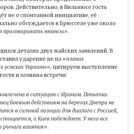
ров. Действительно, в Вильнюсе гость
дёт не о спонтанной инициативе, её
ально обсуждается в Брюсселе уже около
я проговаривать нюансы»
.
щихся деталях двух майских заявлений. В
ставил ударение не на
«планах
х успехах Украины»
, цитируем выступление
остя и хозяина встречи:
 вовлечена в ситуацию с Ираном. Попытки
нец боевым действиям на берегах Днепра не
тся в сильной позиции для диалога с Россией,
истощается, а Киев побеждает. У него все
т рычаги влияния».