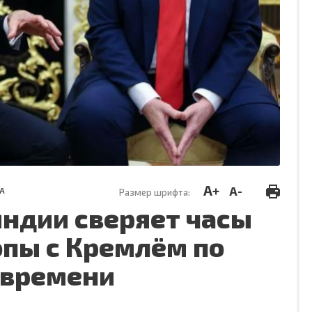
A+
A-
А
Размер шрифта:
ндии сверяет часы
опы с Кремлём по
 времени