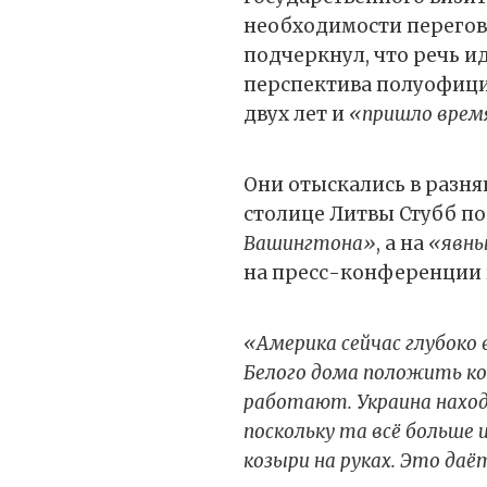
необходимости перегово
подчеркнул, что речь и
перспектива полуофици
двух лет и
«пришло врем
Они отыскались в разня
столице Литвы Стубб по
Вашингтона»
, а на
«явны
на пресс-конференции г
«Америка сейчас глубоко
Белого дома положить ко
работают. Украина находи
поскольку та всё больше 
козыри на руках. Это даё