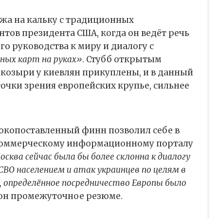
ожа на кальку с традиционных
тов президента США, когда он ведёт речь
о руководства к миру и диалогу с
ьных карт на руках»
. Стубб открытым
о козыри у киевлян прикуплены, и в данный
точки зрения европейских крупье, сильнее
окопоставленный финн позволил себе в
коммерческому информационному порталу
осква сейчас была бы более склонна к диалогу
СВО населением и атак украинцев по целям в
о, определённое посредничество Европы было
 он промежуточное резюме.