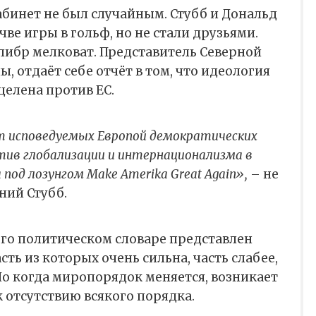
абинет не был случайным. Стубб и Дональд
ве игры в гольф, но не стали друзьями.
либр мелковат. Представитель Северной
ы, отдаёт себе отчёт в том, что идеология
елена против ЕС.
т исповедуемых Европой демократических
тив глобализации и интернационализма в
под лозунгом Make Amerika Great Again»,
– не
ний Стубб.
го политическом словаре представлен
ть из которых очень сильна, часть слабее,
о когда миропорядок меняется, возникает
к отсутствию всякого порядка.