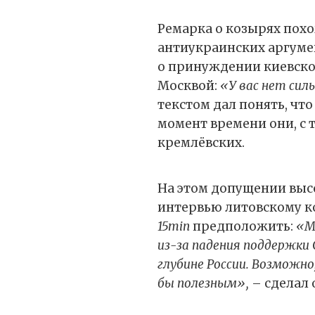
Ремарка о козырях пох
антиукраинских аргумен
о принуждении киевског
Москвой:
«У вас нет сил
текстом дал понять, чт
момент времени они, с 
кремлёвских.
На этом допущении выс
интервью литовскому 
15min
предположить:
«М
из-за падения поддержки 
глубине России. Возможн
бы полезным»,
– сделал