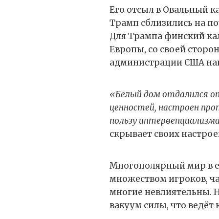
Его отсыл в Овальный к
Трамп сблизились на поч
Для Трампа финский ка
Европы, со своей сторон
администрации США нац
«Белый дом отдалился о
ценностей, настроен про
пользу интервенциализма 
скрывает своих настрое
Многополярный мир в е
множеством игроков, час
многие невлиятельны. Н
вакуум силы, что ведёт 