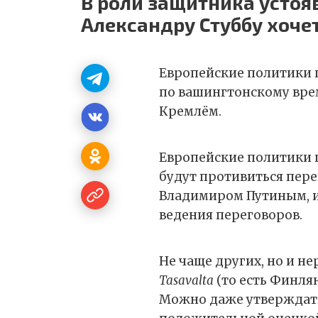
В роли защитника устоя
Александру Стуббу хоче
Европейские политики 
по вашингтонскому вре
Кремлём.
Европейские политики п
будут противиться пер
Владимиром Путиным, 
ведения переговоров.
Не чаще других, но и н
Tasavalta
(то есть Финля
Можно даже утверждать,