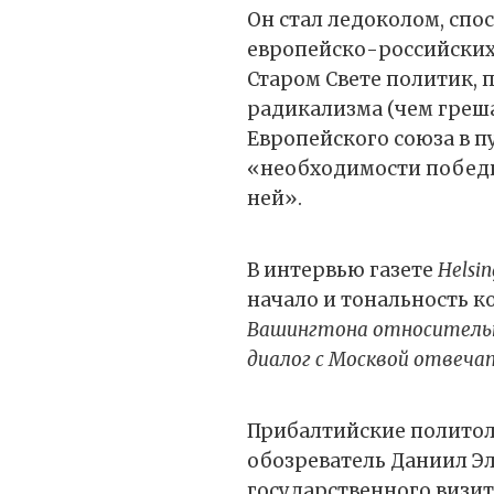
Он стал ледоколом, спо
европейско-российских
Старом Свете политик, 
радикализма (чем греш
Европейского союза в п
«необходимости победи
ней».
В интервью газете
Helsi
начало и тональность к
Вашингтона относительно
диалог с Москвой отвеча
Прибалтийские политол
обозреватель Даниил Эл
государственного визит