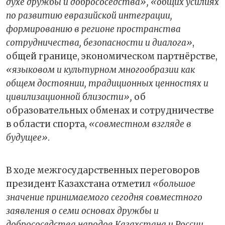
духе дружбы и добрососедства», «общих усилиях
по развитию евразийской интеграции,
формированию в регионе пространства
сотрудничества, безопасности и диалога»
,
общей границе, экономическом партнёрстве,
«языковом и культурном многообразии как
общем достоянии, традиционных ценностях и
цивилизационной близости»,
об
образовательных обменах и сотрудничестве
в области спорта,
«совместном взгляде в
будущее»
.
В ходе межгосударственных переговоров
президент Казахстана отметил
«большое
значение принимаемого сегодня совместного
заявления о семи основах дружбы и
добрососедства народов Казахстана и России.