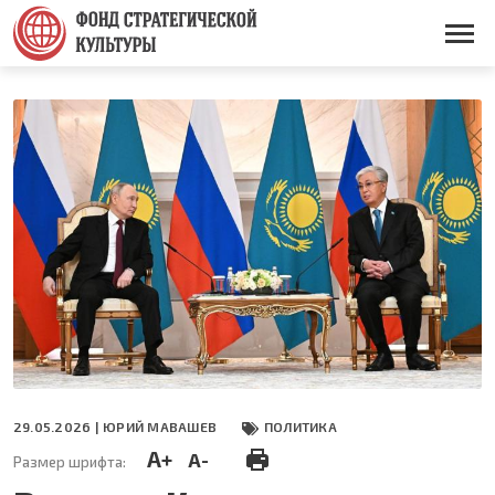
Перейти
к
Основная
основному
навигация
содержанию
29.05.2026 |
ЮРИЙ МАВАШЕВ
ПОЛИТИКА
A+
A-
Размер шрифта: