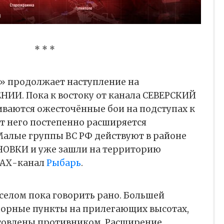
* * *
» продолжает наступление на
И. Пока к востоку от канала СЕВЕРСКИЙ
ваются ожесточённые бои на подступах к
т него постепенно расширяется
Малые группы ВС РФ действуют в районе
НОВКИ и уже зашли на территорию
МАХ-канал
Рыбарь
.
селом пока говорить рано. Большей
орные пункты на прилегающих высотах,
товлены противником. Расширение