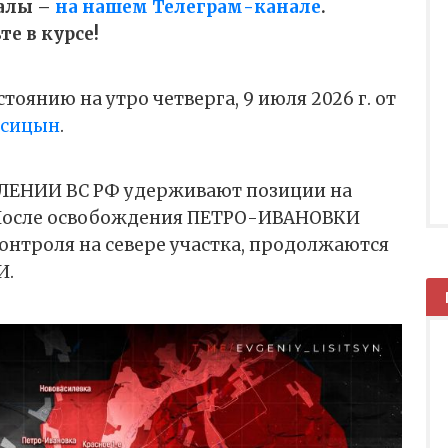
алы –
на нашем Телеграм-канале
.
е в курсе!
тоянию на утро четверга, 9 июля 2026 г. от
исицын
.
ЕНИИ ВС РФ удерживают позиции на
 После освобождения ПЕТРО-ИВАНОВКИ
онтроля на севере участка, продолжаются
И.