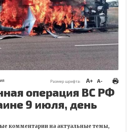
A+
A-
ИЯ
Размер шрифта:
нная операция ВС РФ
аине 9 июля, день
ные комментарии на актуальные темы,