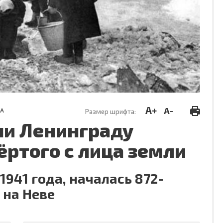
A+
A-
РА
Размер шрифта:
ли Ленинграду
тёртого с лица земли
 1941 года, началась 872-
 на Неве