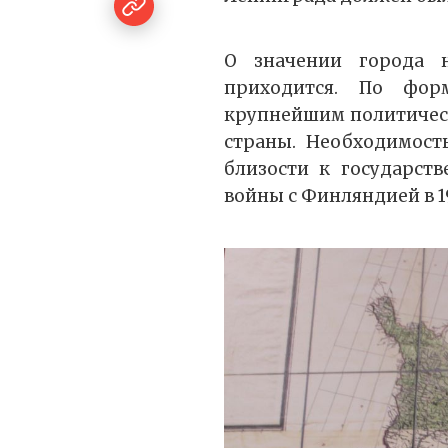
О значении города 
приходится. По фо
крупнейшим политичес
страны. Необходимость
близости к государст
войны с Финляндией в 19