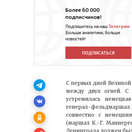
Более 60 000
подписчиков!
Подпишитесь на наш
Телеграм
Больше аналитики, больше
новостей!
ПОДПИСАТЬСЯ
С первых дней Великой
между двух огней. С 
устремилась немецка
генерал-фельдмаршал В.
совместно с немецки
(маршал К.-Г. Маннерге
Ленинграда должен был