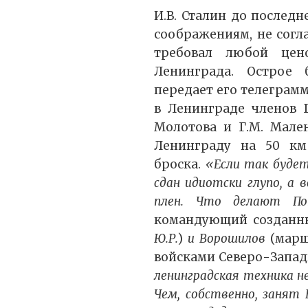
И.В. Сталин до послед
соображениям, не согл
требовал любой цен
Ленинграда. Острое 
передает его телеграмма
в Ленинграде членов 
Молотова и Г.М. Мале
Ленинграду на 50 км
броска.
«Если так будет
сдан идиотски глупо, а 
плен. Что делают П
командующий созданны
Ю.Р.
)
и Ворошилов
(марш
войсками Северо-Запад
ленинградская техника н
Чем, собственно, занят