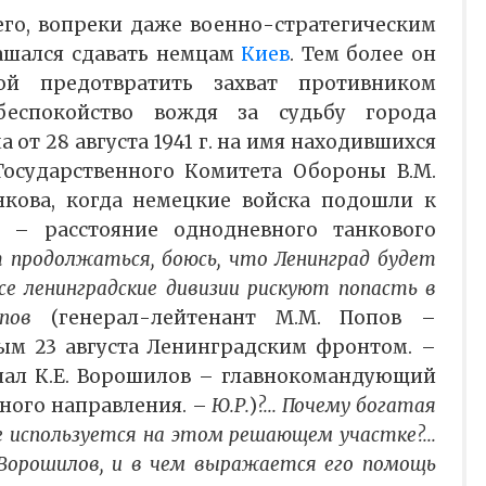
него, вопреки даже военно-стратегическим
ашался сдавать немцам
Киев
. Тем более он
ой предотвратить захват противником
беспокойство вождя за судьбу города
 от 28 августа 1941 г. на имя находившихся
Государственного Комитета Обороны В.М.
нкова, когда немецкие войска подошли к
 – расстояние однодневного танкового
 продолжаться, боюсь, что Ленинград будет
все ленинградские дивизии рискуют попасть в
опов
(генерал-лейтенант М.М. Попов –
м 23 августа Ленинградским фронтом. –
ал К.Е. Ворошилов – главнокомандующий
ного направления. –
Ю.Р.
)
?... Почему богатая
е используется на этом решающем участке?...
 Ворошилов, и в чем выражается его помощь