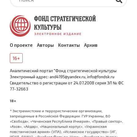
О проекте
Авторы
Контакты
Архив
16+
Аналитический портал "Фонд стратегической культуры
Электронный адрес: and4195@yandex.ru, info@fondsk.ru
Cвидетельство о регистрации от 24.07.2008 серия ЭЛ № ФС
77-32663
18+
* Экстремистские и террористические организации,
запрещенные в Российской Федерации: ГУР Украины, ВО
«Свобода», «Чеченская Республика Ичкерия», «Правый сектор»,
«Азов», «Айдар», «Национальный корпус», «Украинская
повстанческая армия» (УПА), «Исламское государство» (ИГ,
ИГИЛ, ДАИШ), «Джабхат Фатх аш-Шам», «Джабхат ан-Нусра»,