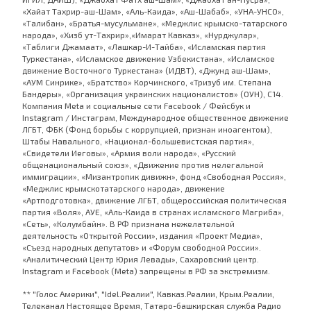
«Хайат Тахрир-аш-Шам», «Аль-Каида», «Аш-Шабаб», «УНА-УНСО»,
«Талибан», «Братья-мусульмане», «Меджлис крымско-татарского
народа», «Хизб ут-Тахрир»,«Имарат Кавказ», «Нурджулар»,
«Таблиги Джамаат», «Лашкар-И-Тайба», «Исламская партия
Туркестана», «Исламское движение Узбекистана», «Исламское
движение Восточного Туркестана» (ИДВТ), «Джунд аш-Шам»,
«АУМ Синрике», «Братство» Корчинского, «Тризуб им. Степана
Бандеры», «Организация украинских националистов» (ОУН), С14.
Компания Meta и социальные сети Facebook / Фейсбук и
Instagram / Инстаграм, Международное общественное движение
ЛГБТ, ФБК (Фонд борьбы с коррупцией, признан иноагентом),
Штабы Навального, «Национал-большевистская партия»,
«Свидетели Иеговы», «Армия воли народа», «Русский
общенациональный союз», «Движение против нелегальной
иммиграции», «Мизантропик дивижн», фонд «Свободная Россия»,
«Меджлис крымскотатарского народа», движение
«Артподготовка», движение ЛГБТ, общероссийская политическая
партия «Воля», АУЕ, «Аль-Каида в странах исламского Магриба»,
«Сеть», «Колумбайн». В РФ признана нежелательной
деятельность «Открытой России», издания «Проект Медиа»,
«Съезд народных депутатов» и «Форум свободной России».
«Аналитический Центр Юрия Левады», Сахаровский центр.
Instagram и Facebook (Metа) запрещены в РФ за экстремизм.
** "Голос Америки", "Idel.Реалии", Кавказ.Реалии, Крым.Реалии,
Телеканал Настоящее Время, Татаро-башкирская служба Радио