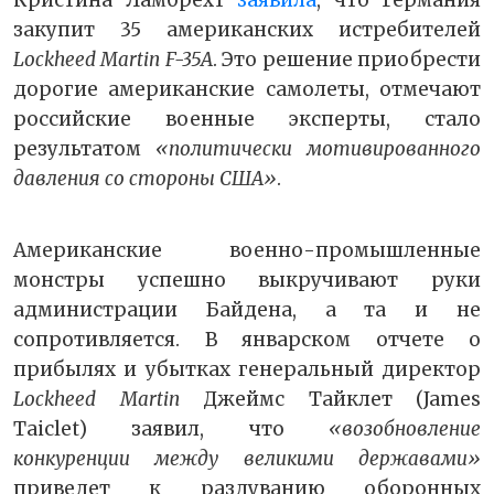
Кристина Ламбрехт
заявила
, что Германия
закупит 35 американских истребителей
Lockheed Martin F-35А
. Это решение приобрести
дорогие американские самолеты, отмечают
российские военные эксперты, стало
результатом
«политически мотивированного
давления со стороны США»
.
Американские военно-промышленные
монстры успешно выкручивают руки
администрации Байдена, а та и не
сопротивляется. В январском отчете о
прибылях и убытках генеральный директор
Lockheed Martin
Джеймс Тайклет (James
Taiclet) заявил, что
«возобновление
конкуренции между великими державами»
приведет к раздуванию оборонных