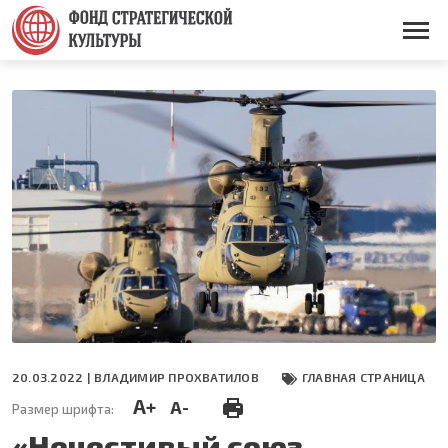
Перейти
к
Основная
основному
навигация
содержанию
20.03.2022 |
ВЛАДИМИР ПРОХВАТИЛОВ
ГЛАВНАЯ СТРАНИЦА
A+
A-
Размер шрифта:
«Нечестивый союз