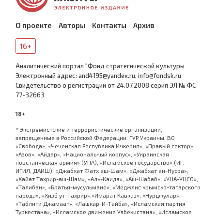
О проекте
Авторы
Контакты
Архив
16+
Аналитический портал "Фонд стратегической культуры
Электронный адрес: and4195@yandex.ru, info@fondsk.ru
Cвидетельство о регистрации от 24.07.2008 серия ЭЛ № ФС
77-32663
18+
* Экстремистские и террористические организации,
запрещенные в Российской Федерации: ГУР Украины, ВО
«Свобода», «Чеченская Республика Ичкерия», «Правый сектор»,
«Азов», «Айдар», «Национальный корпус», «Украинская
повстанческая армия» (УПА), «Исламское государство» (ИГ,
ИГИЛ, ДАИШ), «Джабхат Фатх аш-Шам», «Джабхат ан-Нусра»,
«Хайат Тахрир-аш-Шам», «Аль-Каида», «Аш-Шабаб», «УНА-УНСО»,
«Талибан», «Братья-мусульмане», «Меджлис крымско-татарского
народа», «Хизб ут-Тахрир»,«Имарат Кавказ», «Нурджулар»,
«Таблиги Джамаат», «Лашкар-И-Тайба», «Исламская партия
Туркестана», «Исламское движение Узбекистана», «Исламское