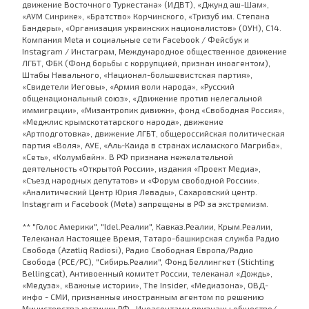
движение Восточного Туркестана» (ИДВТ), «Джунд аш-Шам»,
«АУМ Синрике», «Братство» Корчинского, «Тризуб им. Степана
Бандеры», «Организация украинских националистов» (ОУН), С14.
Компания Meta и социальные сети Facebook / Фейсбук и
Instagram / Инстаграм, Международное общественное движение
ЛГБТ, ФБК (Фонд борьбы с коррупцией, признан иноагентом),
Штабы Навального, «Национал-большевистская партия»,
«Свидетели Иеговы», «Армия воли народа», «Русский
общенациональный союз», «Движение против нелегальной
иммиграции», «Мизантропик дивижн», фонд «Свободная Россия»,
«Меджлис крымскотатарского народа», движение
«Артподготовка», движение ЛГБТ, общероссийская политическая
партия «Воля», АУЕ, «Аль-Каида в странах исламского Магриба»,
«Сеть», «Колумбайн». В РФ признана нежелательной
деятельность «Открытой России», издания «Проект Медиа»,
«Съезд народных депутатов» и «Форум свободной России».
«Аналитический Центр Юрия Левады», Сахаровский центр.
Instagram и Facebook (Metа) запрещены в РФ за экстремизм.
** "Голос Америки", "Idel.Реалии", Кавказ.Реалии, Крым.Реалии,
Телеканал Настоящее Время, Татаро-башкирская служба Радио
Свобода (Azatliq Radiosi), Радио Свободная Европа/Радио
Свобода (PCE/PC), "Сибирь.Реалии", Фонд Беллингкет (Stichting
Bellingcat), Антивоенный комитет России, телеканал «Дождь»,
«Медуза», «Важные истории», The Insider, «Медиазона», ОВД-
инфо - СМИ, признанные иностранным агентом по решению
Министерства юстиции РФ. Иноагентами признаны общество/