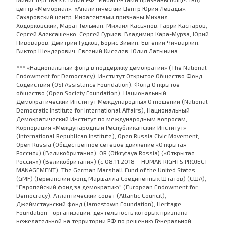
центр «Мемориал», «Аналитический Центр Юрия Левады»,
Сахаровский центр. Иноагентами признаны Михаил
Ходорковский, Марат Гельман, Михаил Касьянов, Гарри Каспаров,
Сергей Алексашенко, Сергей Гуриев, Владимир Кара-Мурза, Юрий
Пивоваров, Дмитрий Гудков, Борис Зимин, Евгений Чичваркин,
Виктор Шендерович, Евгений Киселев, Юлия Латынина.
*** «Национальный фонд в поддержку демократии» (The National
Endowment for Democracy), Институт Открытое Общество Фонд
Содействия (OSI Assistance Foundation), Фонд Открытое
общество (Open Society Foundation), Национальный
Демократический Институт Международных Отношений (National
Democratic Institute for International Affairs), Национальный
Демократический Институт по международным вопросам,
Корпорация «Международный Республиканский Институт»
(International Republican Institute), Open Russia Civic Movement,
Open Russia (Общественное сетевое движение «Открытая
Россия») (Великобритания), OR (Otkrytaya Rossia) («Открытая
Россия») (Великобритания) (с 08.11.2018 – HUMAN RIGHTS PROJECT
MANAGEMENT), The German Marshall Fund of the United States
(GMF) (Германский фонд Маршалла Соединенных Штатов) (США),
"Европейский фонд за демократию" (European Endowment for
Democracy), Атлантический совет (Atlantic Council),
Джеймстаунский фонд (Jamestown Foundation), Heritage
Foundation - организации, деятельность которых признана
нежелательной на территории РФ по решению Генеральной