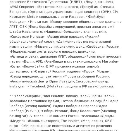
движение Восточного Туркестана» (ИДВТ), «Джунд аш-Шам»,
«АУМ Синрике», «Братство» Корчинского, «Тризуб им. Степана
Бандеры», «Организация украинских националистов» (ОУН), С14.
Компания Meta и социальные сети Facebook / Фейсбук и
Instagram / Инстаграм, Международное общественное движение
ЛГБТ, ФБК (Фонд борьбы с коррупцией, признан иноагентом),
Штабы Навального, «Национал-большевистская партия»,
«Свидетели Иеговы», «Армия воли народа», «Русский
общенациональный союз», «Движение против нелегальной
иммиграции», «Мизантропик дивижн», фонд «Свободная Россия»,
«Меджлис крымскотатарского народа», движение
«Артподготовка», движение ЛГБТ, общероссийская политическая
партия «Воля», АУЕ, «Аль-Каида в странах исламского Магриба»,
«Сеть», «Колумбайн». В РФ признана нежелательной
деятельность «Открытой России», издания «Проект Медиа»,
«Съезд народных депутатов» и «Форум свободной России».
«Аналитический Центр Юрия Левады», Сахаровский центр.
Instagram и Facebook (Metа) запрещены в РФ за экстремизм.
** "Голос Америки", "Idel.Реалии", Кавказ.Реалии, Крым.Реалии,
Телеканал Настоящее Время, Татаро-башкирская служба Радио
Свобода (Azatliq Radiosi), Радио Свободная Европа/Радио
Свобода (PCE/PC), "Сибирь.Реалии", Фонд Беллингкет (Stichting
Bellingcat), Антивоенный комитет России, телеканал «Дождь»,
«Медуза», «Важные истории», The Insider, «Медиазона», ОВД-
инфо - СМИ, признанные иностранным агентом по решению
Министерства юстиции РФ. Иноагентами признаны общество/