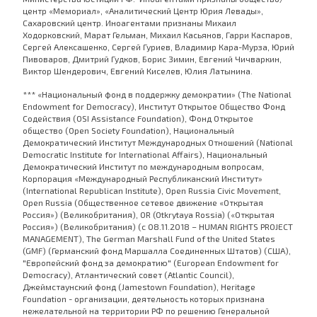
центр «Мемориал», «Аналитический Центр Юрия Левады»,
Сахаровский центр. Иноагентами признаны Михаил
Ходорковский, Марат Гельман, Михаил Касьянов, Гарри Каспаров,
Сергей Алексашенко, Сергей Гуриев, Владимир Кара-Мурза, Юрий
Пивоваров, Дмитрий Гудков, Борис Зимин, Евгений Чичваркин,
Виктор Шендерович, Евгений Киселев, Юлия Латынина.
*** «Национальный фонд в поддержку демократии» (The National
Endowment for Democracy), Институт Открытое Общество Фонд
Содействия (OSI Assistance Foundation), Фонд Открытое
общество (Open Society Foundation), Национальный
Демократический Институт Международных Отношений (National
Democratic Institute for International Affairs), Национальный
Демократический Институт по международным вопросам,
Корпорация «Международный Республиканский Институт»
(International Republican Institute), Open Russia Civic Movement,
Open Russia (Общественное сетевое движение «Открытая
Россия») (Великобритания), OR (Otkrytaya Rossia) («Открытая
Россия») (Великобритания) (с 08.11.2018 – HUMAN RIGHTS PROJECT
MANAGEMENT), The German Marshall Fund of the United States
(GMF) (Германский фонд Маршалла Соединенных Штатов) (США),
"Европейский фонд за демократию" (European Endowment for
Democracy), Атлантический совет (Atlantic Council),
Джеймстаунский фонд (Jamestown Foundation), Heritage
Foundation - организации, деятельность которых признана
нежелательной на территории РФ по решению Генеральной