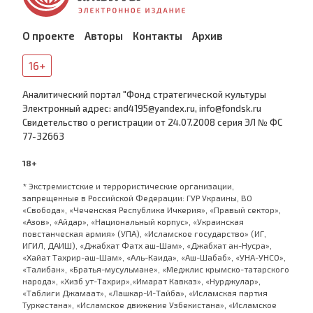
О проекте
Авторы
Контакты
Архив
16+
Аналитический портал "Фонд стратегической культуры
Электронный адрес: and4195@yandex.ru, info@fondsk.ru
Cвидетельство о регистрации от 24.07.2008 серия ЭЛ № ФС
77-32663
18+
* Экстремистские и террористические организации,
запрещенные в Российской Федерации: ГУР Украины, ВО
«Свобода», «Чеченская Республика Ичкерия», «Правый сектор»,
«Азов», «Айдар», «Национальный корпус», «Украинская
повстанческая армия» (УПА), «Исламское государство» (ИГ,
ИГИЛ, ДАИШ), «Джабхат Фатх аш-Шам», «Джабхат ан-Нусра»,
«Хайат Тахрир-аш-Шам», «Аль-Каида», «Аш-Шабаб», «УНА-УНСО»,
«Талибан», «Братья-мусульмане», «Меджлис крымско-татарского
народа», «Хизб ут-Тахрир»,«Имарат Кавказ», «Нурджулар»,
«Таблиги Джамаат», «Лашкар-И-Тайба», «Исламская партия
Туркестана», «Исламское движение Узбекистана», «Исламское