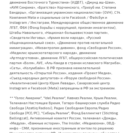
движение Восточного Туркестана» (ИДВТ), «Джунд аш-Шам»,
«АУМ Синрике», «Братство» Корчинского, «Тризуб им. Степана
Бандеры», «Организация украинских националистов» (ОУН), С14.
Компания Meta и социальные сети Facebook / Фейсбук и
Instagram / Инстаграм, Международное общественное движение
ЛГБТ, ФБК (Фонд борьбы с коррупцией, признан иноагентом),
Штабы Навального, «Национал-большевистская партия»,
«Свидетели Иеговы», «Армия воли народа», «Русский
общенациональный союз», «Движение против нелегальной
иммиграции», «Мизантропик дивижн», фонд «Свободная Россия»,
«Меджлис крымскотатарского народа», движение
«Артподготовка», движение ЛГБТ, общероссийская политическая
партия «Воля», АУЕ, «Аль-Каида в странах исламского Магриба»,
«Сеть», «Колумбайн». В РФ признана нежелательной
деятельность «Открытой России», издания «Проект Медиа»,
«Съезд народных депутатов» и «Форум свободной России».
«Аналитический Центр Юрия Левады», Сахаровский центр.
Instagram и Facebook (Metа) запрещены в РФ за экстремизм.
** "Голос Америки", "Idel.Реалии", Кавказ.Реалии, Крым.Реалии,
Телеканал Настоящее Время, Татаро-башкирская служба Радио
Свобода (Azatliq Radiosi), Радио Свободная Европа/Радио
Свобода (PCE/PC), "Сибирь.Реалии", Фонд Беллингкет (Stichting
Bellingcat), Антивоенный комитет России, телеканал «Дождь»,
«Медуза», «Важные истории», The Insider, «Медиазона», ОВД-
инфо - СМИ, признанные иностранным агентом по решению