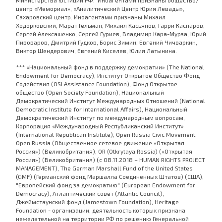
Министерства юстиции РФ. Иноагентами признаны общество/
центр «Мемориал», «Аналитический Центр Юрия Левады»,
Сахаровский центр. Иноагентами признаны Михаил
Ходорковский, Марат Гельман, Михаил Касьянов, Гарри Каспаров,
Сергей Алексашенко, Сергей Гуриев, Владимир Кара-Мурза, Юрий
Пивоваров, Дмитрий Гудков, Борис Зимин, Евгений Чичваркин,
Виктор Шендерович, Евгений Киселев, Юлия Латынина.
*** «Национальный фонд в поддержку демократии» (The National
Endowment for Democracy), Институт Открытое Общество Фонд
Содействия (OSI Assistance Foundation), Фонд Открытое
общество (Open Society Foundation), Национальный
Демократический Институт Международных Отношений (National
Democratic Institute for International Affairs), Национальный
Демократический Институт по международным вопросам,
Корпорация «Международный Республиканский Институт»
(International Republican Institute), Open Russia Civic Movement,
Open Russia (Общественное сетевое движение «Открытая
Россия») (Великобритания), OR (Otkrytaya Rossia) («Открытая
Россия») (Великобритания) (с 08.11.2018 – HUMAN RIGHTS PROJECT
MANAGEMENT), The German Marshall Fund of the United States
(GMF) (Германский фонд Маршалла Соединенных Штатов) (США),
"Европейский фонд за демократию" (European Endowment for
Democracy), Атлантический совет (Atlantic Council),
Джеймстаунский фонд (Jamestown Foundation), Heritage
Foundation - организации, деятельность которых признана
нежелательной на территории РФ по решению Генеральной