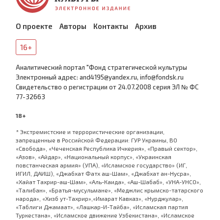
О проекте
Авторы
Контакты
Архив
16+
Аналитический портал "Фонд стратегической культуры
Электронный адрес: and4195@yandex.ru, info@fondsk.ru
Cвидетельство о регистрации от 24.07.2008 серия ЭЛ № ФС
77-32663
18+
* Экстремистские и террористические организации,
запрещенные в Российской Федерации: ГУР Украины, ВО
«Свобода», «Чеченская Республика Ичкерия», «Правый сектор»,
«Азов», «Айдар», «Национальный корпус», «Украинская
повстанческая армия» (УПА), «Исламское государство» (ИГ,
ИГИЛ, ДАИШ), «Джабхат Фатх аш-Шам», «Джабхат ан-Нусра»,
«Хайат Тахрир-аш-Шам», «Аль-Каида», «Аш-Шабаб», «УНА-УНСО»,
«Талибан», «Братья-мусульмане», «Меджлис крымско-татарского
народа», «Хизб ут-Тахрир»,«Имарат Кавказ», «Нурджулар»,
«Таблиги Джамаат», «Лашкар-И-Тайба», «Исламская партия
Туркестана», «Исламское движение Узбекистана», «Исламское