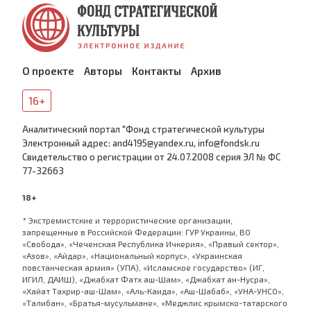
О проекте
Авторы
Контакты
Архив
16+
Аналитический портал "Фонд стратегической культуры
Электронный адрес: and4195@yandex.ru, info@fondsk.ru
Cвидетельство о регистрации от 24.07.2008 серия ЭЛ № ФС
77-32663
18+
* Экстремистские и террористические организации,
запрещенные в Российской Федерации: ГУР Украины, ВО
«Свобода», «Чеченская Республика Ичкерия», «Правый сектор»,
«Азов», «Айдар», «Национальный корпус», «Украинская
повстанческая армия» (УПА), «Исламское государство» (ИГ,
ИГИЛ, ДАИШ), «Джабхат Фатх аш-Шам», «Джабхат ан-Нусра»,
«Хайат Тахрир-аш-Шам», «Аль-Каида», «Аш-Шабаб», «УНА-УНСО»,
«Талибан», «Братья-мусульмане», «Меджлис крымско-татарского